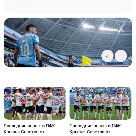
получаются яркими и интересными, и практически всегда
сопровождаются аншлагами. Именно поэтому, билеты на ФК
«Крылья Советов» станут лучшим подарком для фанатов,
жаждущих невероятных эмоций и беспрецедентных впечатлений.
Не знаете где купить их? Наш ответ – на сайте Ticket-ks.ru! Мы
предлагаем билеты на все выездные и домашние матчи ФК
«Крылья Советов». Где бы, с кем бы не играли самарцы, мы всегда
предложим вам билеты на игру, чтобы вы могли оказаться рядом с
командой и поддержали их.
Оформляйте покупку уже сейчас и приходите на матчи «Крыльев
Советов»! С нами вы получите только самые яркие футбольные
впечатления!
ФК «Крылья Советов». Любовь фанатов не купишь
трофеями
ФК «Крылья Советов» нельзя назвать грандом отечественного
футбола. Эта команда трижды играла в финале Кубка страны и
лишь однажды в своей истории завоёвывала медали
отечественного первенства. Случилось это 20 лет назад – в 2004-
м году. Тогда самарцы буквально на флажке сезона обошли
«Зенит», и всего на 5 очков отстали от «Локомотива», ставшего
чемпионом страны.
Последние новости ПФК
Последние новости ПФК
Но несмотря на то, что «Крылья» не имеют больших успехов, у них
Крылья Советов от
Крылья Советов от
огромная фан-база, которая не ограничивается лишь одной