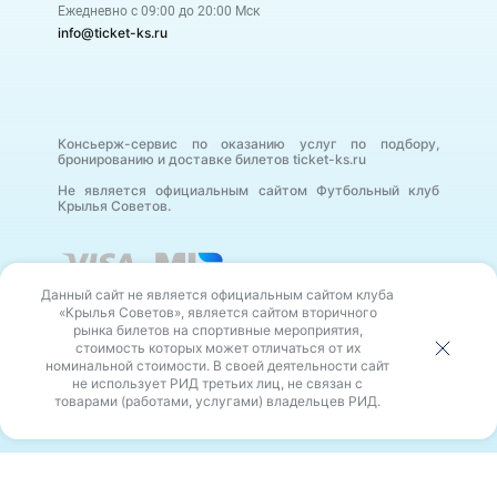
Ежедневно с 09:00 до 20:00 Мск
info@ticket-ks.ru
Консьерж-сервис по оказанию услуг по подбору,
бронированию и доставке билетов ticket-ks.ru
Не является официальным сайтом Футбольный клуб
Крылья Советов.
Данный сайт не является официальным сайтом клуба
«Крылья Советов», является сайтом вторичного
рынка билетов на спортивные мероприятия,
стоимость которых может отличаться от их
номинальной стоимости. В своей деятельности сайт
В своей деятельности сайт не использует РИД третьих
не использует РИД третьих лиц, не связан с
лиц, не связан с товарами (работами, услугами)
владельцев РИД.
товарами (работами, услугами) владельцев РИД.