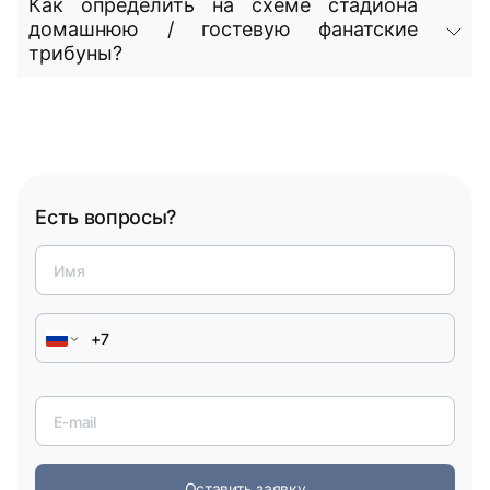
Как определить на схеме стадиона
экспедицию в самое сердце футбольного великолепия и получите
домашнюю / гостевую фанатские
только положительные эмоции!
трибуны?
Есть вопросы?
Оставить заявку