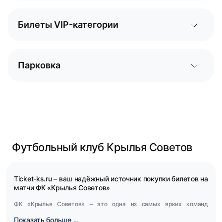
Билеты VIP-категории
Парковка
Футбольный клуб Крылья Советов
Ticket-ks.ru – ваш надёжный источник покупки билетов на
матчи ФК «Крылья Советов»
ФК «Крылья Советов» – это одна из самых ярких команд
российского футбола. Самарцы не боятся рисковать и идти
Показать больше ...
вперёд, и всегда играют с душой, отчего матчи с их участием