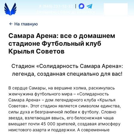
8 (846) 233-52-32
|
Ежедневно с 09:00 до 20:00 Мск
←
На главную
Самара Арена: все о домашнем
стадионе Футбольный клуб
Крылья Советов
Стадион «Солидарность Самара Арена»:
легенда, созданная специально для вас!
В сердце Самары, на вершине холма, раскинулась
жемчужина футбольного мира – «Солидарность
Самара Арена» – дом легендарного клуба «Крылья
Советов». Этот стадион является символом единства,
силы духа и безграничной любви к футболу. Словно
звезда, взлетающая ввысь, его белоснежная чаша
вмещает почти 45 000 зрителей, создавая атмосферу
неистового азарта и поддержки. А современные